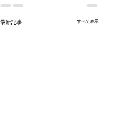
すべて表示
最新記事
第12回 日本眼
科学会学術集会