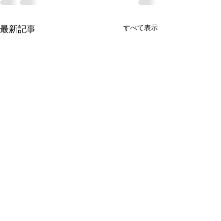
すべて表示
最新記事
第12回 日本眼
科学会学術集会